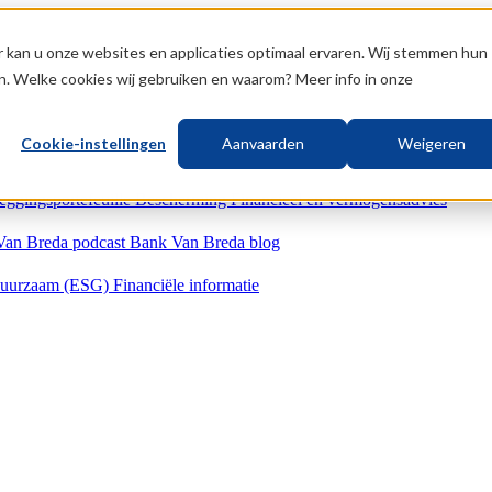
 kan u onze websites en applicaties optimaal ervaren. Wij stemmen hun
n. Welke cookies wij gebruiken en waarom? Meer info in onze
Cookie-instellingen
Aanvaarden
Weigeren
eggingsportefeuille
Bescherming
Financieel en vermogensadvies
Van Breda podcast
Bank Van Breda blog
uurzaam (ESG)
Financiële informatie