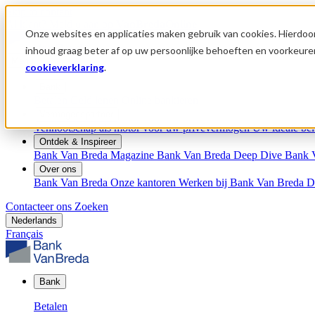
Skip to content
Al klant?
Meld u aan op
VanBredaOnline
Onze websites en applicaties maken gebruik van cookies. Hierdoor
inhoud graag beter af op uw persoonlijke behoeften en voorkeure
Menu
cookieverklaring
.
Bank
Betalen
Geld lenen
Online bankieren
Vermogenspartner
Vennootschap als motor voor uw privévermogen
Uw ideale bel
Ontdek & Inspireer
Bank Van Breda Magazine
Bank Van Breda Deep Dive
Bank 
Over ons
Bank Van Breda
Onze kantoren
Werken bij Bank Van Breda
D
Contacteer ons
Zoeken
Nederlands
Français
Bank
Betalen