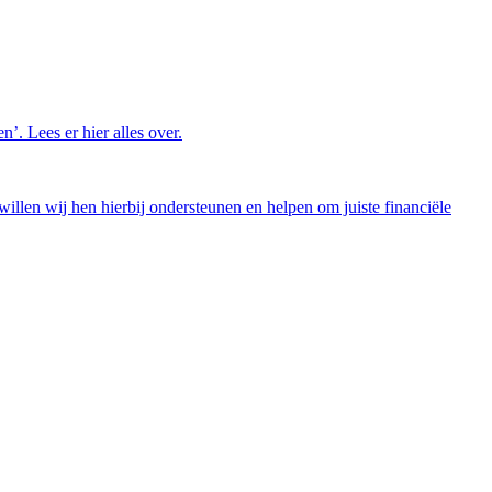
’. Lees er hier alles over.
illen wij hen hierbij ondersteunen en helpen om juiste financiële