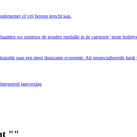
ndernemer of vrij beroep terecht kan.
haalden we opnieuw de gouden medaille in de categorie ‘grote bedrijven
 transitie naar een meer duurzame economie. Als gespecialiseerde bank w
ïntegreerd jaarverslag
ht ""