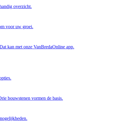
handig overzicht.
oom voor uw groei.
? Dat kan met onze VanBredaOnline app.
pties.
 Drie bouwstenen vormen de basis.
mogelijkheden.